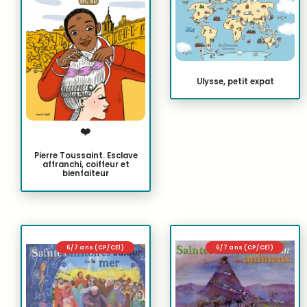
Ulysse, petit expat
❤️
Pierre Toussaint. Esclave
affranchi, coiffeur et
bienfaiteur
6/7 ans (CP/CE1)
6/7 ans (CP/CE1)