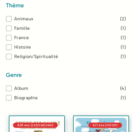
Thème
Thème
Animaux
(2)
Famille
(1)
France
(1)
Histoire
(1)
Religion/Spiritualité
(1)
Genre
Genre
Album
(4)
Biographie
(1)
8/10 ans (CE2/CM1/CM2)
6/7 ans (CP/CE1)