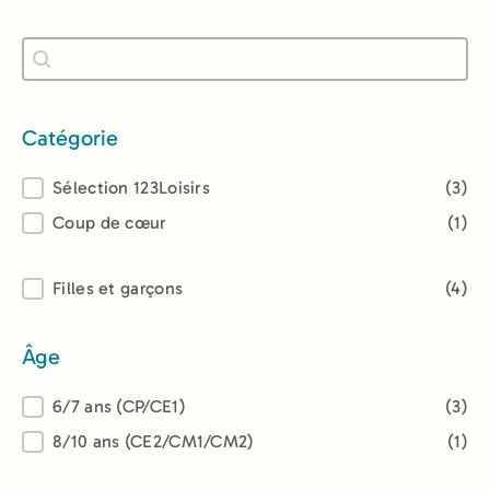
Recherche
Rechercher
Catégorie
Catégorie
Sélection 123Loisirs
(3)
Coup de cœur
(1)
Lectorat
Filles et garçons
(4)
Âge
Âge
6/7 ans (CP/CE1)
(3)
8/10 ans (CE2/CM1/CM2)
(1)