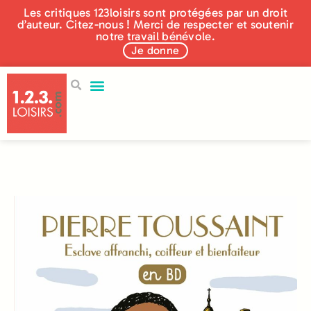
Les critiques 123loisirs sont protégées par un droit
d’auteur. Citez-nous ! Merci de respecter et soutenir
notre travail bénévole.
Je donne