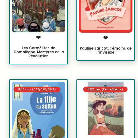
❤️
❤️
Les Carmélites de
Pauline Jaricot. Témoins de
Compiègne. Martyres de la
l’invisible
Révolution
8/10 ans (CE2/CM1/CM2)
11/12 ans (6ème/5ème)