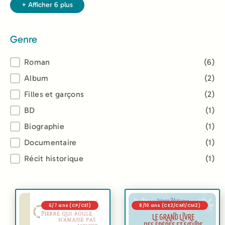
+ Afficher 6 plus
Genre
Genre
Roman
(6)
Album
(2)
Filles et garçons
(2)
BD
(1)
Biographie
(1)
Documentaire
(1)
Récit historique
(1)
6/7 ans (CP/CE1)
8/10 ans (CE2/CM1/CM2)