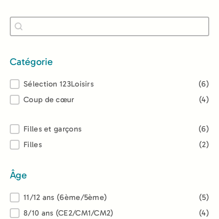
Recherche
Rechercher
Catégorie
Catégorie
Sélection 123Loisirs
(6)
Coup de cœur
(4)
Lectorat
Filles et garçons
(6)
Filles
(2)
Âge
Âge
11/12 ans (6ème/5ème)
(5)
8/10 ans (CE2/CM1/CM2)
(4)