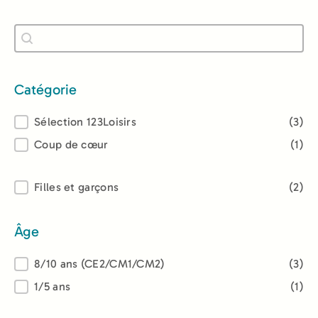
Recherche
Rechercher
Catégorie
Catégorie
Sélection 123Loisirs
(3)
Coup de cœur
(1)
Lectorat
Filles et garçons
(2)
Âge
Âge
8/10 ans (CE2/CM1/CM2)
(3)
1/5 ans
(1)