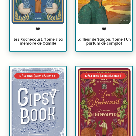
❤️
❤️
Les Rochecourt. Tome 7 La
La fleur de Saïgon. Tome 1 Un
mémoire de Camille
parfum de complot
13/14 ans (4ème/3ème)
13/14 ans (4ème/3ème)