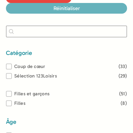
Réinitialiser
Recherche
Rechercher
Catégorie
Catégorie
Coup de cœur
(33)
Sélection 123Loisirs
(29)
Lectorat
Filles et garçons
(51)
Filles
(8)
Âge