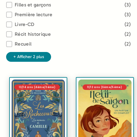
Filles et garçons
(3)
Première lecture
(3)
Livre-CD
(2)
Récit historique
(2)
Recueil
(2)
+ Afficher 2 plus
13/14 ans (4ème/3ème)
11/12 ans (6ème/5ème)