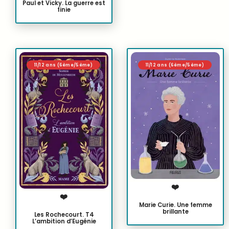
Paul et Vicky. La guerre est
finie
11/12 ans (6ème/5ème)
11/12 ans (6ème/5ème)
❤️
❤️
Marie Curie. Une femme
brillante
Les Rochecourt. T4
L’ambition d’Eugénie