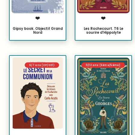
❤️
❤️
Gipsy book. Objectif Grand
Les Rochecourt. T6 Le
Nord
sourire d’Hippolyte
6/7 ans (CP/CE1)
11/12 ans (6ème/5ème)