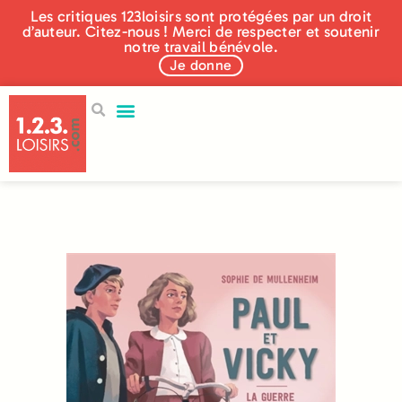
Les critiques 123loisirs sont protégées par un droit
d’auteur. Citez-nous ! Merci de respecter et soutenir
notre travail bénévole.
Je donne