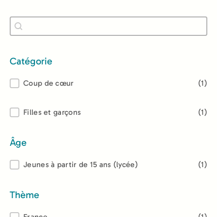
Recherche
Rechercher
Catégorie
Catégorie
Coup de cœur
(1)
Lectorat
Filles et garçons
(1)
Âge
Âge
Jeunes à partir de 15 ans (lycée)
(1)
Thème
France
(1)