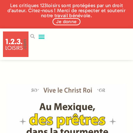
Les critiques 123loisirs sont protégées par un droit
d’auteur. Citez-nous ! Merci de respecter et soutenir
notre travail bénévole.
Je donne