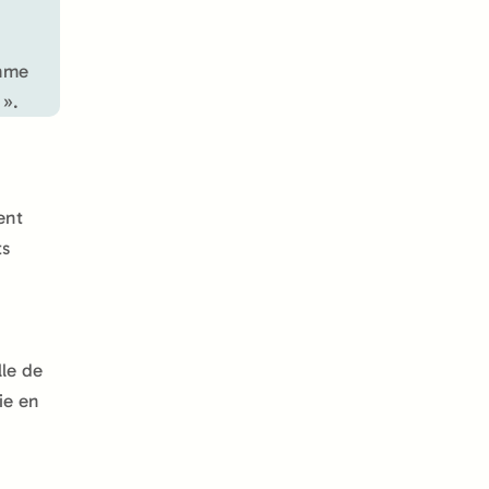
omme
 ».
ent
ts
lle de
ie en