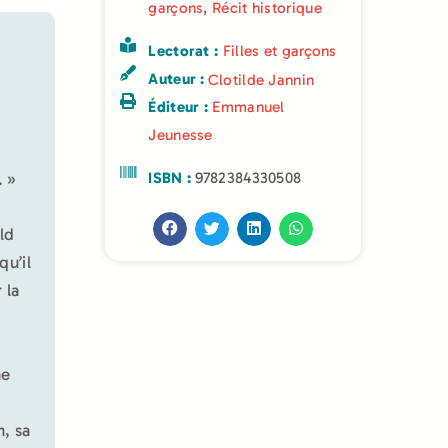
garçons
,
Récit historique
Lectorat :
Filles et garçons
Auteur :
Clotilde Jannin
Éditeur :
Emmanuel
Jeunesse
ISBN :
9782384330508
. »
ld
qu’il
 la
ne
n, sa