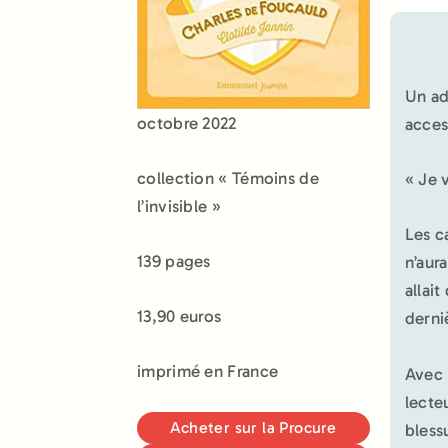
Un ad
octobre 2022
acces
collection « Témoins de
« Je 
l’invisible »
Les c
139 pages
n’aur
allait
13,90 euros
derni
imprimé en France
Avec 
lecte
Acheter sur la Procure
bless