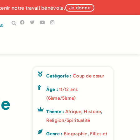
tenir notre travail bénévole.
Je donne
ct
Catégorie :
Coup de cœur
Âge :
11/12 ans
de
(6ème/5ème)
Thème :
Afrique
,
Histoire
,
Religion/Spiritualité
Genre :
Biographie
,
Filles et