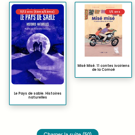
11/12 ans (6ème/5ème)
1/5 ans
Misé Misé. 11 contes ivoiriens
de la Comoé
Le Pays de sable. Histoires
naturelles
Charger la suite (50)