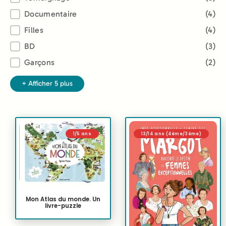
Documentaire
(4)
Filles
(4)
BD
(3)
Garçons
(2)
+ Afficher 5 plus
1/5 ans
13/14 ans (4ème/3ème)
Mon Atlas du monde. Un
livre-puzzle