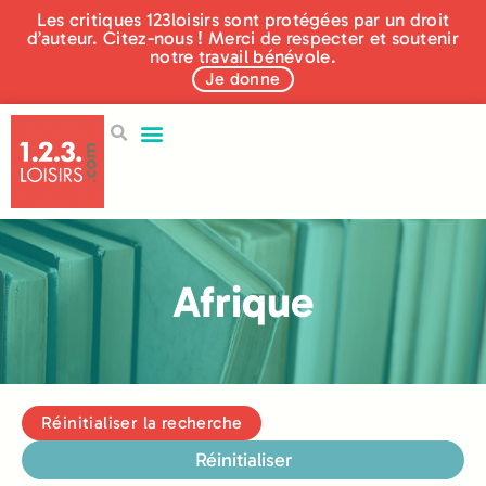
Les critiques 123loisirs sont protégées par un droit
d’auteur. Citez-nous ! Merci de respecter et soutenir
notre travail bénévole.
Je donne
Afrique
Réinitialiser la recherche
Réinitialiser