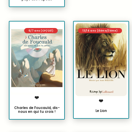
6/7 ans (CP/CE1)
13/14 ans (4ème/3ème)
❤️
❤️
Charles de Foucauld, dis-
Le Lion
nous en qui tu crois !