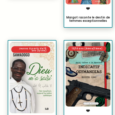
❤️
Margot raconte le destin de
femmes exceptionnelles
Jeunes à partir de 15
13/14 ans (4ème/3ème)
ans (lycée)
❤️