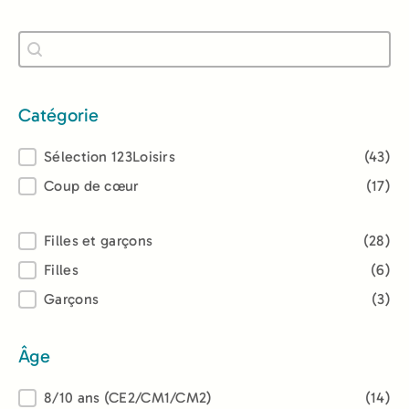
Recherche
Rechercher
Catégorie
Catégorie
Sélection 123Loisirs
(43)
Coup de cœur
(17)
Lectorat
Filles et garçons
(28)
Filles
(6)
Garçons
(3)
Âge
Âge
8/10 ans (CE2/CM1/CM2)
(14)