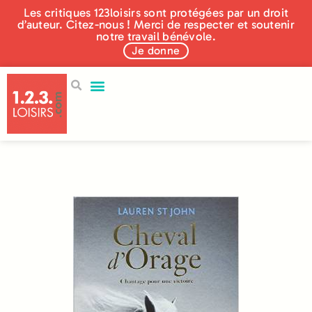
Les critiques 123loisirs sont protégées par un droit
d’auteur. Citez-nous ! Merci de respecter et soutenir
notre travail bénévole.
Je donne