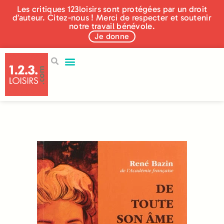
Les critiques 123loisirs sont protégées par un droit
d’auteur. Citez-nous ! Merci de respecter et soutenir
notre travail bénévole.
Je donne