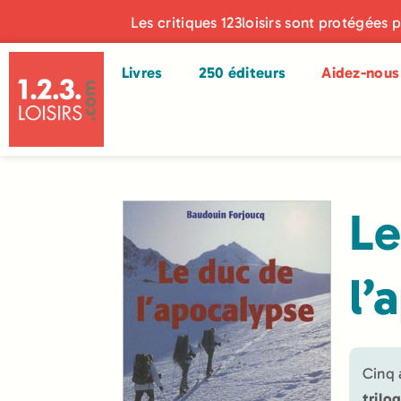
Les critiques 123loisirs sont protégées 
Livres
250 éditeurs
Aidez-nous 
Le
l’
Cinq 
trilo