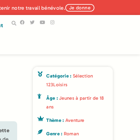
tenir notre travail bénévole.
Je donne
ct
Catégorie :
Sélection
123Loisirs
Âge :
Jeunes à partir de 18
ans
Thème :
Aventure
ette
Genre :
Roman
e de