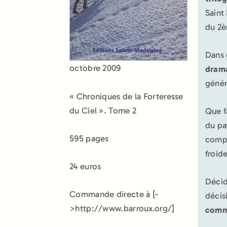
Saint
du 2è
Dans 
octobre 2009
dram
génér
« Chroniques de la Forteresse
du Ciel ». Tome 2
Que f
du pa
595 pages
compt
froid
24 euros
Décidé
Commande directe à [-
décis
>http://www.barroux.org/]
com