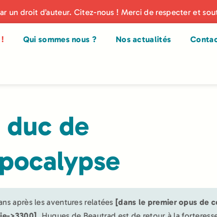
par un droit d’auteur. Citez-nous ! Merci de respecter et sou
!
Qui sommes nous ?
Nos actualités
Conta
 duc de
apocalypse
ans après les aventures relatées
[dans le premier opus de c
gie->3300]
, Hugues de Beautrad est de retour à la forteress