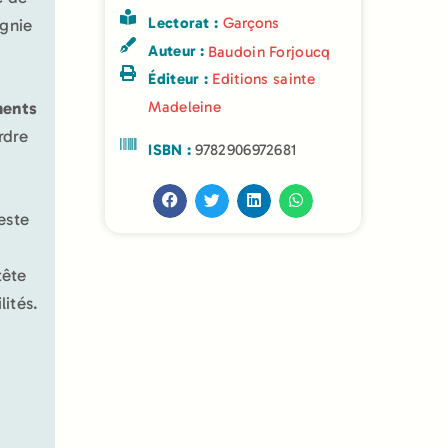
Lectorat :
Garçons
gnie
Auteur :
Baudoin Forjoucq
Éditeur :
Editions sainte
Madeleine
ents
rdre
ISBN :
9782906972681
este
tête
lités.