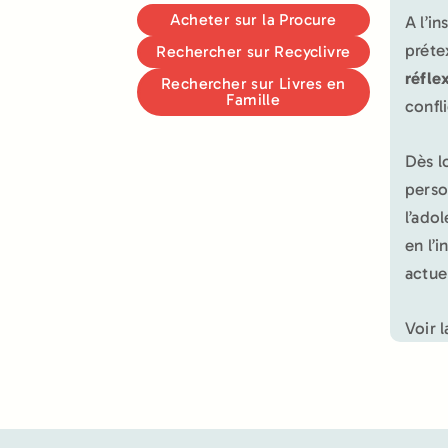
Acheter sur la Procure
A l’i
préte
Rechercher sur Recyclivre
réfle
Rechercher sur Livres en
Famille
confli
Dès lo
perso
l’ado
en l’i
actue
Voir l