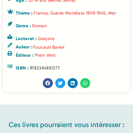
Âge :
13/14 ans (4ème/3ème)
Thème :
France
,
Guerre Mondiale 1939-1945
,
Mer
Genre :
Roman
Lectorat :
Garçons
Auteur :
Foucault Barret
Éditeur :
Plein Vent
ISBN :
9782384881277
Ces livres pourraient vous intéresser :