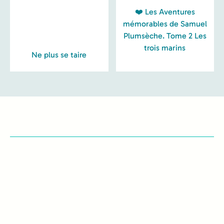
❤️ Les Aventures
mémorables de Samuel
Plumsèche. Tome 2 Les
trois marins
Ne plus se taire
Recevez la gazette
d'123Loisirs 📚