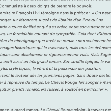
 Communiste à deux doigts de prendre le pouvoir.
versitaire François Livi témoigne dans la préface :
« On peut
rroger sur l’étonnant succès de librairie d’un livre qui ne
orde aucune facilité et qui a su créer, entre son auteur et se
urs, un formidable courant de sympathie. Cela tient d’abord
tère de témoignage que revêt ce roman : non seulement le
nnages historiques qui le traversent, mais tous les événem
riques sont absolument et rigoureusement vrais. Mais Eugé
 a écrit aussi un très grand roman. Son souffle épique, la var
yles stylistiques, la vérité et la puissance des passions
tent le lecteur dès les premières pages. Sans doute destin
ter à l’épreuve du temps,
Le
Cheval Rouge
fait songer à Man
 qu’aux grands romanciers russes, à TolstoÏ en particulier ».
e tout grand roman,
Le Cheval Rouge
rejoint, à travers de