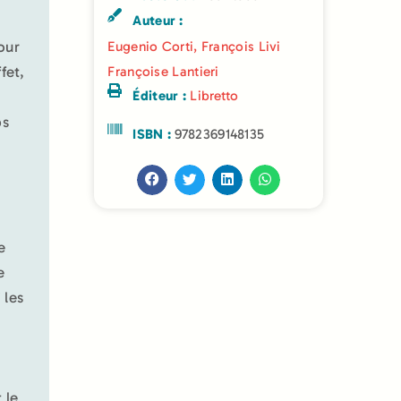
Auteur :
our
Eugenio Corti
,
François Livi
fet,
Françoise Lantieri
Éditeur :
Libretto
ps
ISBN :
9782369148135
e
e
 les
 le