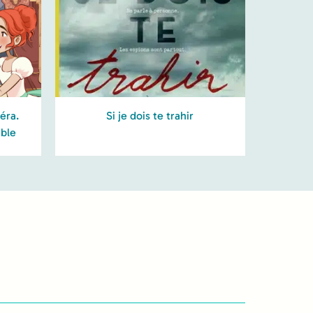
péra.
Si je dois te trahir
able