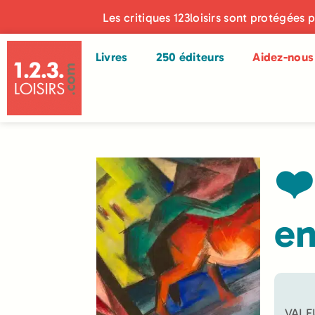
Les critiques 123loisirs sont protégées 
Livres
250 éditeurs
Aidez-nous 
❤️
en
VALE