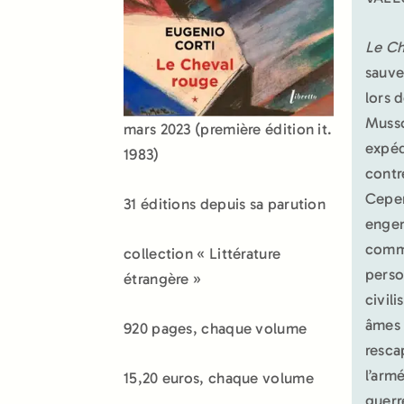
Le Ch
sauve
lors 
Musso
mars 2023 (première édition it.
expéd
1983)
contr
Cepen
31 éditions depuis sa parution
engen
commu
collection « Littérature
perso
étrangère »
civili
âmes 
920 pages, chaque volume
resca
l’armé
15,20 euros, chaque volume
guerr