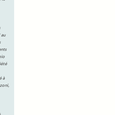
s
 au
s
ents
nio
iété
é à
zoni,
s