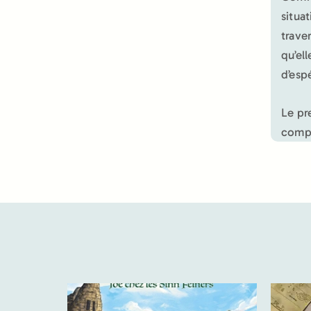
situa
trave
qu’el
d’esp
Le pr
compr