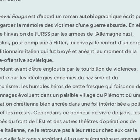
eval Rouge
est d’abord un roman autobiographique écrit p
garder la mémoire des victimes d’une guerre absurde. En ef
de l’invasion de l’URSS par les armées de l’Allemagne nazi,
lini, pour complaire à Hitler, lui envoya le renfort d’un cor
itionnaire italien qui fut broyé et anéanti au moment de la
e-offensive soviétique.
dant avant d’être engloutis par le tourbillon de violences,
dré par les idéologies ennemies du nazisme et du
nisme, les humbles héros de cette fresque qui foisonne d
nnages évoluent dans un paisible village du Piémont où un
sation chrétienne bien ancrée dans une foi intériorisée a poli
et les mœurs. Cependant, ce bonheur de vivre de jadis, les
pés du front de l’Est et des autres théâtres d’opérations de
e italienne, ne le retrouve pas à leur retour chez eux car la
e civile fait rage succédant à la guerre étrangère et amenant