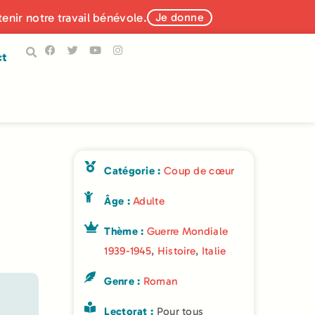
tenir notre travail bénévole.
Je donne
ct
Catégorie :
Coup de cœur
Âge :
Adulte
Thème :
Guerre Mondiale
1939-1945
,
Histoire
,
Italie
Genre :
Roman
Lectorat :
Pour tous