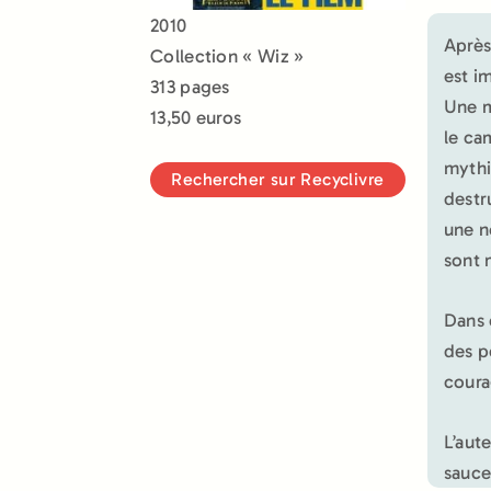
2010
Après
Collection « Wiz »
est i
313 pages
Une m
13,50 euros
le ca
mythi
Rechercher sur Recyclivre
destr
une n
sont 
Dans 
des p
coura
L’aut
sauce