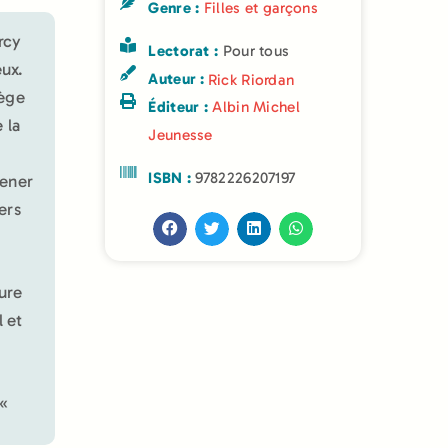
Genre :
Filles et garçons
rcy
Lectorat :
Pour tous
eux.
Auteur :
Rick Riordan
tège
Éditeur :
Albin Michel
 la
Jeunesse
ISBN :
9782226207197
mener
ers
ure
 et
 «