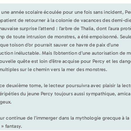
 une année scolaire écoulée pour une fois sans incident, Pe
mpatient de retourner à la colonie de vacances des demi-di
auvaise surprise l’attend : l’arbre de Thalia, dont l’aura pro
mp de toute intrusion de monstres, a été empoisonné. Seule
que toison d’or pourrait sauver ce havre de paix d’une
uction inéluctable. Mais l’obtention d’une autorisation de 
ouvelle quête est loin d’être acquise pour Percy et les dang
multiples sur le chemin vers la mer des monstres.
ce deuxième tome, le lecteur poursuivra avec plaisir la lect
éripéties du jeune Percy toujours aussi sympathique, amical
geux.
eur continue de l’immerger dans la mythologie grecque à la
 » fantasy.