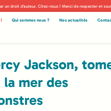
par un droit d’auteur. Citez-nous ! Merci de respecter et sou
!
Qui sommes nous ?
Nos actualités
Conta
rcy Jackson, tom
: la mer des
nstres