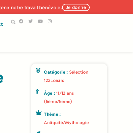
tenir notre travail bénévole.
Je donne
ct
e
Catégorie :
Sélection
123Loisirs
Âge :
11/12 ans
(6ème/5ème)
Thème :
Antiquité/Mythologie