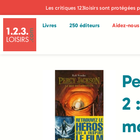
Les critiques 123loisirs sont protégées 
Livres
250 éditeurs
Aidez-nous 
Pe
2 
mo