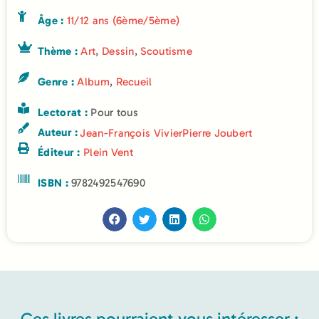
Âge :
11/12 ans (6ème/5ème)
Thème :
Art
,
Dessin
,
Scoutisme
Genre :
Album
,
Recueil
Lectorat :
Pour tous
Auteur :
Jean-François Vivier
Pierre Joubert
Éditeur :
Plein Vent
ISBN :
9782492547690
Ces livres pourraient vous intéresser :