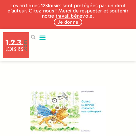
Les critiques 123loisirs sont protégées par un droit
d’auteur. Citez-nous ! Merci de respecter et soutenir
notre travail bénévole.
Je donne
250 éditeurs
Aidez-nous !
Qui sommes nous ?
Nos actualités