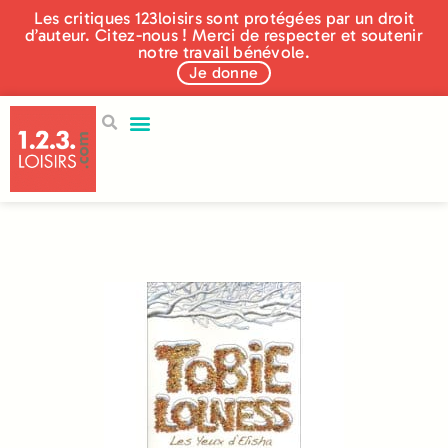
Les critiques 123loisirs sont protégées par un droit
d’auteur. Citez-nous ! Merci de respecter et soutenir
notre travail bénévole.
Je donne