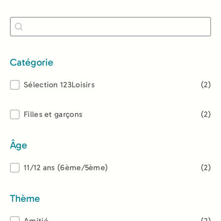
Recherche
Rechercher
Catégorie
Catégorie
Sélection 123Loisirs
(2)
Lectorat
Filles et garçons
(2)
Âge
Âge
11/12 ans (6ème/5ème)
(2)
Thème
Amitié
(2)