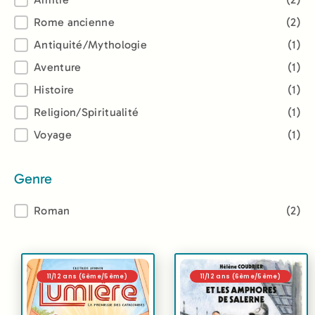
Thème
Rome ancienne
(2)
Antiquité/Mythologie
(1)
Aventure
(1)
Histoire
(1)
Religion/Spiritualité
(1)
Voyage
(1)
Genre
Genre
Roman
(2)
11/12 ans (6ème/5ème)
11/12 ans (6ème/5ème)