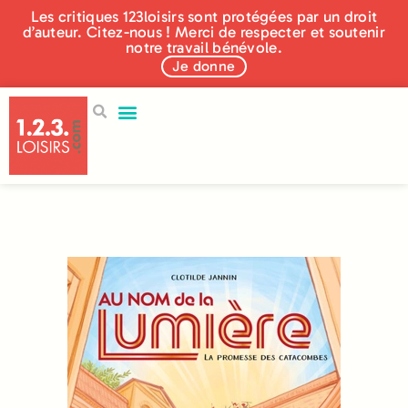
Les critiques 123loisirs sont protégées par un droit
d’auteur. Citez-nous ! Merci de respecter et soutenir
notre travail bénévole.
Je donne