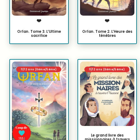
❤️
❤️
Orfan. Tome 2. L’Heure des
Orfan. Tome 3. L’Ultime
ténèbres
sacrifice
11/12 ans (6ème/5ème)
11/12 ans (6ème/5ème)
Le grand livre des
missionnaires à travers