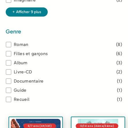
+ Afficher 9 plus
Genre
Genre
Roman
(8)
Filles et garçons
(6)
Album
(3)
Livre-CD
(2)
Documentaire
(1)
Guide
(1)
Recueil
(1)
6/7 ans (CP/CE1)
13/14 ans (4ème/3ème)