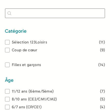
Recherche
Rechercher
Catégorie
Catégorie
Sélection 123Loisirs
(11)
Coup de cœur
(9)
Lectorat
Filles et garçons
(14)
Âge
Âge
11/12 ans (6ème/5ème)
(7)
8/10 ans (CE2/CM1/CM2)
(5)
6/7 ans (CP/CE1)
(4)