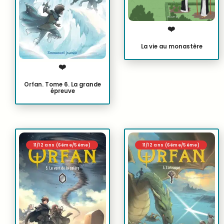
❤️
La vie au monastère
❤️
Orfan. Tome 6. La grande
épreuve
11/12 ans (6ème/5ème)
11/12 ans (6ème/5ème)