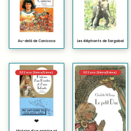
Au-delà de Canicosa
Les éléphants de Sargabal
11/12 ans (6ème/5ème)
11/12 ans (6ème/5ème)
❤️