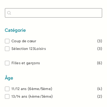
Recherche
Rechercher
Catégorie
Catégorie
Coup de cœur
(3)
Sélection 123Loisirs
(3)
Lectorat
Filles et garçons
(6)
Âge
Âge
11/12 ans (6ème/5ème)
(4)
13/14 ans (4ème/3ème)
(2)