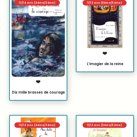
13/14 ans (4ème/3ème)
11/12 ans (6ème/5ème)
❤️
L’imagier de la reine
❤️
Dix mille brasses de courage
13/14 ans (4ème/3ème)
11/12 ans (6ème/5ème)