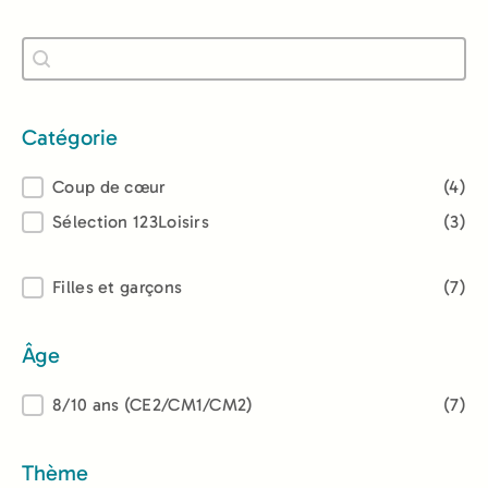
Recherche
Rechercher
Catégorie
Catégorie
Coup de cœur
(4)
Sélection 123Loisirs
(3)
Lectorat
Filles et garçons
(7)
Âge
Âge
8/10 ans (CE2/CM1/CM2)
(7)
Thème