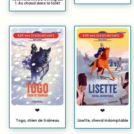
1. Au chaud dans la forêt
8/10 ans (CE2/CM1/CM2)
8/10 ans (CE2/CM1/CM2)
❤️
❤️
Togo, chien de traîneau
Lisette, cheval indomptable