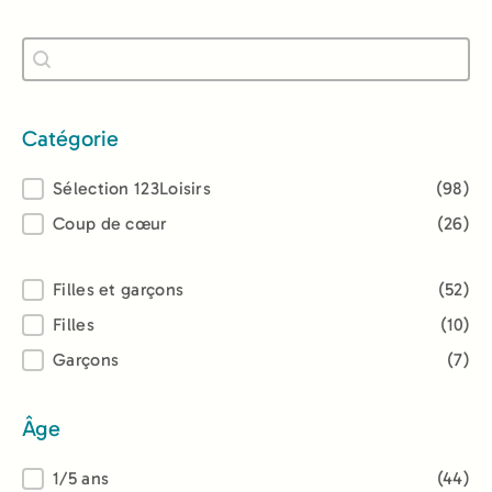
Recherche
Rechercher
Catégorie
Catégorie
Sélection 123Loisirs
(98)
Coup de cœur
(26)
Lectorat
Filles et garçons
(52)
Filles
(10)
Garçons
(7)
Âge
Âge
1/5 ans
(44)