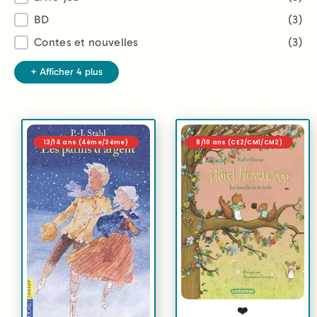
BD
(3)
Contes et nouvelles
(3)
+ Afficher 4 plus
13/14 ans (4ème/3ème)
8/10 ans (CE2/CM1/CM2)
❤️