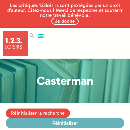
Les critiques 123loisirs sont protégées par un droit
d’auteur. Citez-nous ! Merci de respecter et soutenir
notre travail bénévole.
Je donne
Casterman
Réinitialiser la recherche
Réinitialiser