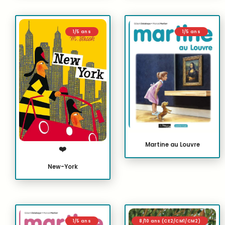
1/5 ans
1/5 ans
Martine au Louvre
❤️
New-York
1/5 ans
8/10 ans (CE2/CM1/CM2)