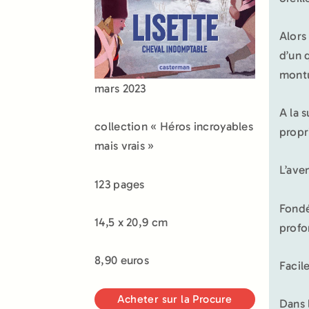
Alors
d’un 
montu
mars 2023
A la 
collection « Héros incroyables
propr
mais vrais »
L’ave
123 pages
Fondé 
14,5 x 20,9 cm
profo
8,90 euros
Facile
Acheter sur la Procure
Dans 