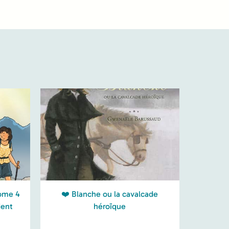
Tome 4
❤️ Blanche ou la cavalcade
dent
héroïque