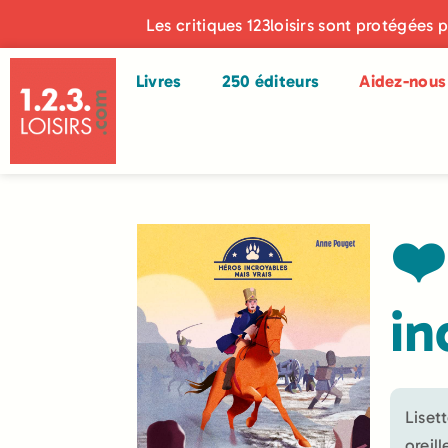
Les critiques 123loisirs sont protégées 
Livres
250 éditeurs
Aidez-nous 
❤️
in
Liset
oreil