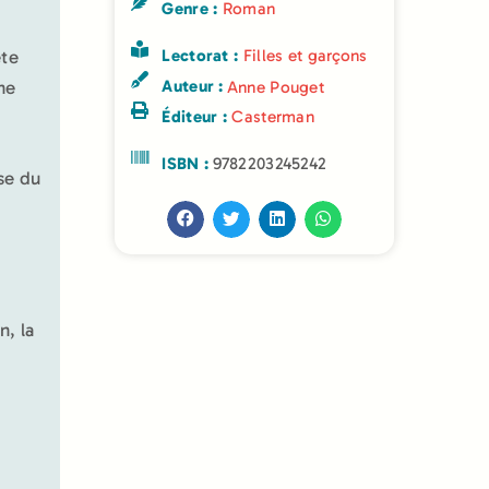
Genre :
Roman
Lectorat :
Filles et garçons
ête
Auteur :
ne
Anne Pouget
Éditeur :
Casterman
ISBN :
9782203245242
sse du
n, la