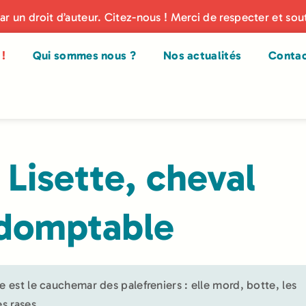
par un droit d’auteur. Citez-nous ! Merci de respecter et sou
!
Qui sommes nous ?
Nos actualités
Conta
 Lisette, cheval
domptable
te est le cauchemar des palefreniers : elle mord, botte, les
les rases…