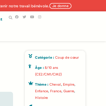
tenir notre travail bénévole.
Je donne
ct
Catégorie :
Coup de cœur
Âge :
8/10 ans
(CE2/CM1/CM2)
Thème :
Cheval
,
Empire
,
Enfance
,
France
,
Guerre
,
Histoire